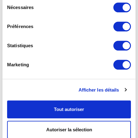
contrôle régulier, audit de sécurité, etc.
Sélection
Nécessaires
du
consentement
Préférences
Transparence et responsabilité
: Des comptes
rendus sur les pratiques et les performances
Statistiques
environnementales et sociales sont publiés par les
entreprises certifiées RSE, assurant ainsi une
Marketing
transparence des processus mis en place pour
garantir la stratégie sociale et environnementale.
Afficher les détails
Tout autoriser
💡 Le Groupe TMA suit des indicateurs
concernant l’environnement : empreinte
carbone de nos transports, suivi de la
Autoriser la sélection