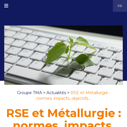
FR
Groupe TMA
>
Actualités
>
RSE et Métallurgie :
normes, impacts, objectifs…
RSE et Métallurgie :
normes, impacts,