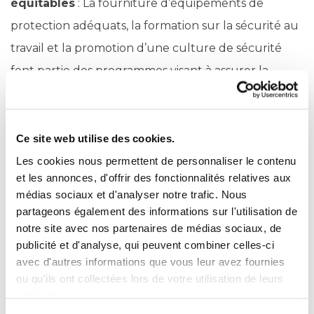
équitables
: La fourniture d’équipements de
protection adéquats, la formation sur la sécurité au
travail et la promotion d’une culture de sécurité
font partie des programmes visant à assurer la
sécurité et le bien-être des collaborateurs.
Ce site web utilise des cookies.
💡 Le Groupe TMA s’engage, à travers sa
Les cookies nous permettent de personnaliser le contenu
et les annonces, d'offrir des fonctionnalités relatives aux
politique sécurité, à fournir à l’ensemble de
médias sociaux et d'analyser notre trafic. Nous
ses collaborateurs des conditions de travail
partageons également des informations sur l'utilisation de
sûres. Différents outils sont mis en place
notre site avec nos partenaires de médias sociaux, de
publicité et d'analyse, qui peuvent combiner celles-ci
pour permettre à chacun de travailler en
avec d'autres informations que vous leur avez fournies
sécurité : postes de travail adaptés,
ou qu'ils ont collectées lors de votre utilisation de leurs
exosquelette d’aide à la manutention,
services.