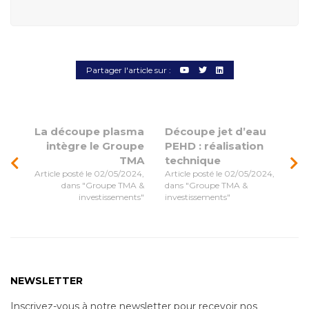
Partager l'article sur :
La découpe plasma
Découpe jet d’eau
intègre le Groupe
PEHD : réalisation
TMA
technique
Article posté le 02/05/2024,
Article posté le 02/05/2024,
dans "Groupe TMA &
dans "Groupe TMA &
investissements"
investissements"
NEWSLETTER
Inscrivez-vous à notre newsletter pour recevoir nos