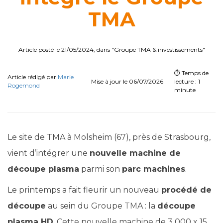
TMA
Article posté le 21/05/2024, dans "Groupe TMA & investissements"
⏱️ Temps de
Article rédigé par
Marie
Mise à jour le 06/07/2026
lecture : 1
Rogemond
minute
Le site de TMA à Molsheim (67), près de Strasbourg,
vient d’intégrer une
nouvelle machine de
découpe plasma
parmi son
parc machines
.
Le printemps a fait fleurir un nouveau
procédé de
découpe
au sein du Groupe TMA : la
découpe
plasma HD
. Cette nouvelle machine de 3 000 x 15