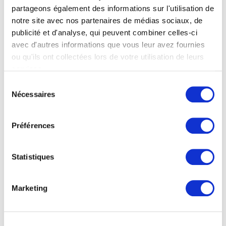
Découpe plasma de 3 000 x 15 000 mm, et 2
partageons également des informations sur l'utilisation de
500 x 14 000 mm pour la découpe avec
notre site avec nos partenaires de médias sociaux, de
chanfrein
publicité et d'analyse, qui peuvent combiner celles-ci
Épaisseur de 15 à 40 mm
avec d'autres informations que vous leur avez fournies
Procédés : plasma, perçage, chanfreinage,
taraudage, lamage, fraisage, marquage,
ou qu'ils ont collectées lors de votre utilisation de leurs
oxycoupage
services.
Taraudage M24
Sélection
Matières : acier, acier inoxydable, aluminium,
Nécessaires
du
cuivre, tôles larmées, tôles gaufrées
consentement
Tolérances : ISO 9013-2017 classe 1
Préférences
Statistiques
Marketing