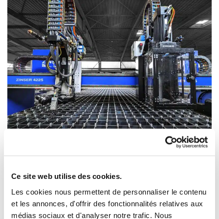
Les caractéristiques de la
machine de découpe
Ce site web utilise des cookies.
plasma
:
Les cookies nous permettent de personnaliser le contenu
et les annonces, d'offrir des fonctionnalités relatives aux
Plasma 3D, 5 axes
médias sociaux et d'analyser notre trafic. Nous