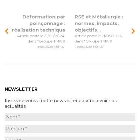
Déformation par
RSE et Métallurgie :
poinçonnage :
normes, impacts,
réalisation technique
objectifs…
Article posté le 21/05/2024,
Article posté le 21/05/2024,
dans "Groupe TMA &
dans "Groupe TMA &
investissements"
investissements"
NEWSLETTER
Inscrivez-vous à notre newsletter pour recevoir nos
actualités.