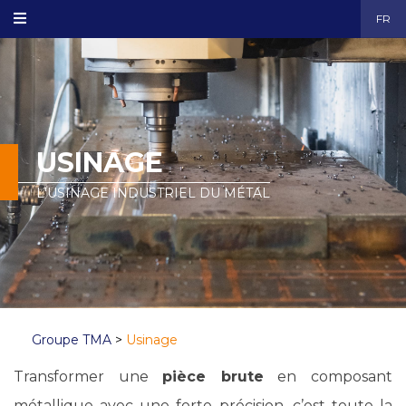
FR
USINAGE
L'USINAGE INDUSTRIEL DU MÉTAL
Groupe TMA
>
Usinage
Transformer une
pièce brute
en composant
métallique avec une forte précision, c’est toute la