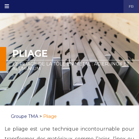
FR
PLIAGE
LE PLIAGE DE LA TÔLE EN MÉTAL : ACIER, INOX ET
ALUMINIUM
Groupe TMA
>
Pliage
Le pliage est une technique incontournable pour
transformer des matériaux comme l’acier, l’inox ou