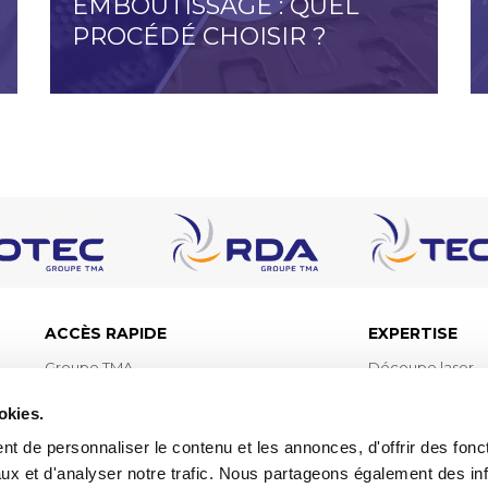
EMBOUTISSAGE : QUEL
PROCÉDÉ CHOISIR ?
ACCÈS RAPIDE
EXPERTISE
Groupe TMA
Découpe laser
Bureau d’études et méthodes
Découpe jet d’e
okies.
Logistique
Oxycoupage
t de personnaliser le contenu et les annonces, d'offrir des fonct
Réalisations
Découpe plasm
ux et d'analyser notre trafic. Nous partageons également des in
Devis
Poinçonnage