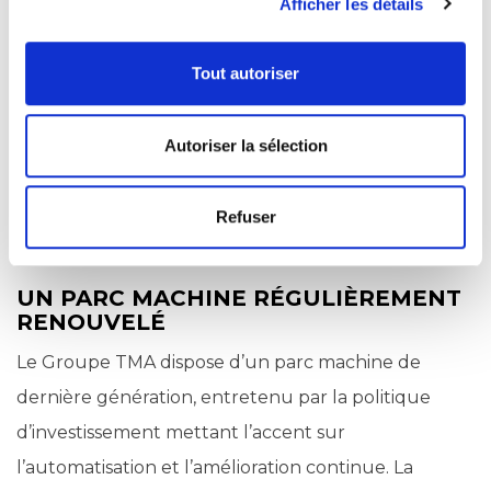
Afficher les détails
Tout autoriser
La rétro conception permet de générer des
fichiers CAO à partir de la numérisation 3D
Autoriser la sélection
d’un produit. Cette technique est utile si le
plan d’origine est manquant ou inexistant.
Refuser
UN PARC MACHINE RÉGULIÈREMENT
RENOUVELÉ
Le Groupe TMA dispose d’un parc machine de
dernière génération, entretenu par la politique
d’investissement mettant l’accent sur
l’automatisation et l’amélioration continue. La