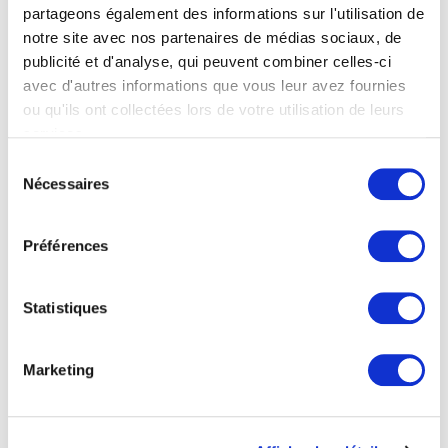
partageons également des informations sur l'utilisation de
numérisation 3D des zones difficiles. Cette
notre site avec nos partenaires de médias sociaux, de
innovation réalise des numérisations 3D de
publicité et d'analyse, qui peuvent combiner celles-ci
avec d'autres informations que vous leur avez fournies
haute qualité, quel que soit l’environnement
ou qu'ils ont collectées lors de votre utilisation de leurs
de travail : il est idéal pour la numérisation
services.
d’espaces étroits et de zones difficiles à
Sélection
Nécessaires
atteindre, comme les rainures profondes. Cet
du
consentement
instrument peut capturer avec précision les
Préférences
données 3D de la pièce. Il produit ensuite des
inspections détaillées avec, par exemple, des
Statistiques
informations de distances, le mappage des
couleurs, etc…
Marketing