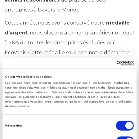
entreprises à travers le Monde.
Cette année, nous avons conservé notre
médaille
d’argent
, nous plaçons à un rang supérieur ou égal
à 76% de toutes les entreprises évaluées par
EcoVadis. Cette médaille souligne notre démarche
d’amélioration continue au quotidien.
Nous remercions nos collaborateurs, clients,
Ce site web utilise des cookies.
Les cookies nous permettent de personnaliser le contenu et les annonces, d'offrir des
fournisseurs et partenaires qui contribuent chaque
fonctionnalités relatives aux médias sociaux et d'analyser notre trafic. Nous partageons
également des informations sur l'utilisation de notre site avec nos partenaires de médias
jour à nous faire progresser sur cette voie.
sociaux, de publicité et d'analyse, qui peuvent combiner celles-ci avec d'autres
informations que vous leur avez fournies ou qu'ils ont collectées lors de votre utilisation
de leurs services.
Pour en savoir plus sur la certification EcoVadis et
notre médaille, suivez-nous sur
LinkedIn
:
Sélection
Nécessaires
du
consentement