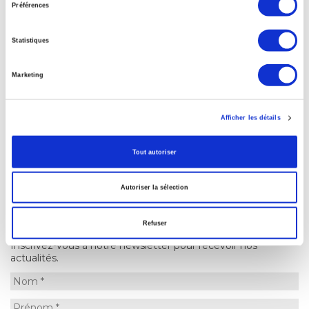
Préférences
Partager l'article sur :
Statistiques
Pliage manuel VS
Découpe laser ou
Marketing
pliage robotisé dans
emboutissage : quel
la métallurgie
procédé choisir ?
Article posté le 23/11/2023,
Article posté le 23/11/2023,
Afficher les détails
dans "Groupe TMA &
dans "Groupe TMA &
investissements"
investissements"
Tout autoriser
Autoriser la sélection
NEWSLETTER
Refuser
Inscrivez-vous à notre newsletter pour recevoir nos
actualités.