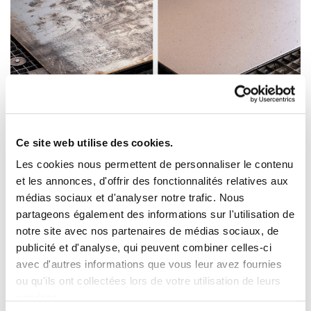
LE GRENAILLAGE : COMPRENDRE SON
UTILITÉ EN 5 QUESTIONS !
Innovations & savoir-faire
Ce site web utilise des cookies.
Les cookies nous permettent de personnaliser le contenu
LIRE LA SUITE
et les annonces, d'offrir des fonctionnalités relatives aux
médias sociaux et d'analyser notre trafic. Nous
partageons également des informations sur l'utilisation de
notre site avec nos partenaires de médias sociaux, de
publicité et d'analyse, qui peuvent combiner celles-ci
avec d'autres informations que vous leur avez fournies
ou qu'ils ont collectées lors de votre utilisation de leurs
NEWSLETTER
services.