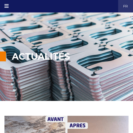
FR
ACTUALITÉS
parachèvement