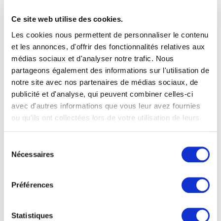
similitudes et diffèrent dans leur processus, leur
application et leur efficacité.
Ce site web utilise des cookies.
Les cookies nous permettent de personnaliser le contenu
Processus
: le grenaillage implique l’utilisation de
et les annonces, d'offrir des fonctionnalités relatives aux
petites billes d’acier ou grains d’abrasifs qui sont
médias sociaux et d'analyser notre trafic. Nous
partageons également des informations sur l'utilisation de
projetés à grande vitesse sur la surface à l’aide
notre site avec nos partenaires de médias sociaux, de
d’une machine à grenailler. Le sablage, quant à lui,
publicité et d'analyse, qui peuvent combiner celles-ci
utilise du sable projeté à haute pression pour
avec d'autres informations que vous leur avez fournies
ou qu'ils ont collectées lors de votre utilisation de leurs
nettoyer ou modifier la surface de la pièce.
services.
Application
: Le grenaillage est généralement
Sélection
utilisé pour nettoyer et préparer les surfaces
Nécessaires
du
consentement
métalliques avant le revêtement, la peinture ou la
Préférences
galvanisation, pour enlever la rouille, améliorer
l’adhérence et renforcer la résistance. Le sablage
Statistiques
est utilisé pour nettoyer les surfaces (métal, bois,