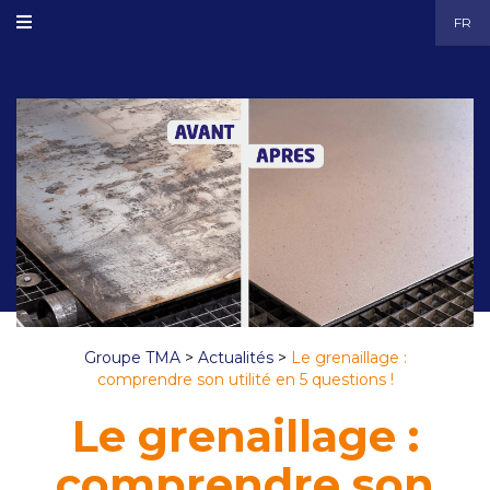
FR
Groupe TMA
>
Actualités
>
Le grenaillage :
comprendre son utilité en 5 questions !
Le grenaillage :
comprendre son