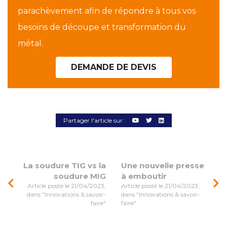
parachèvement afin de répondre à tous vos
besoins de découpe et transformation du
métal.
DEMANDE DE DEVIS
Partager l'article sur :
La soudure TIG vs la
Une nouvelle presse
soudure MIG
à emboutir
Article posté le 21/04/2023,
Article posté le 21/04/2023,
dans "Innovations & savoir-
dans "Innovations & savoir-
faire"
faire"