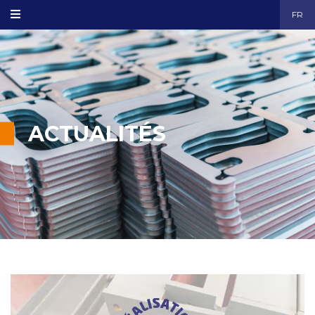
FR
ACTUALITÉS
découe plasma