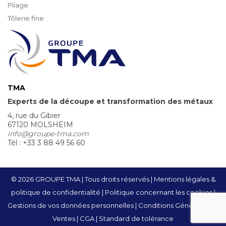
Pliage
Tôlerie fine
TMA
Experts de la découpe et transformation des métaux
4, rue du Gibier
67120 MOLSHEIM
info@groupe-tma.com
Tél : +33 3 88 49 56 60
© 2026 GROUPE TMA | Tous droits réservés
Mentions légales &
politique de confidentialité
Politique concernant les cookies
Gestions de vos données personnelles
Conditions Générales de
Ventes
CGA
Standard de tolérance