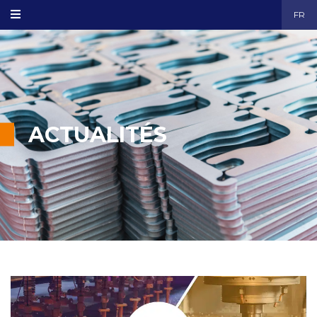
FR
ACTUALITÉS
taraudage