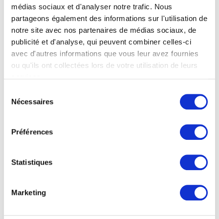
médias sociaux et d'analyser notre trafic. Nous
partageons également des informations sur l'utilisation de
USINAGE DU MÉTAL : LES 4
notre site avec nos partenaires de médias sociaux, de
OPÉRATIONS PRINCIPALES
publicité et d'analyse, qui peuvent combiner celles-ci
Industrie
avec d'autres informations que vous leur avez fournies
ou qu'ils ont collectées lors de votre utilisation de leurs
LIRE LA SUITE
services.
Sélection
Nécessaires
du
consentement
Préférences
NEWSLETTER
Statistiques
Inscrivez-vous à notre newsletter pour recevoir nos
actualités.
Marketing