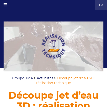
FR
Groupe TMA
>
Actualités
>
Découpe jet d’eau 3D :
réalisation technique
Découpe jet d’eau
3D : réalisation