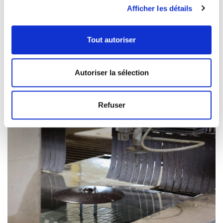
TMA découpe par jet d’eau près de Strasbourg, en
Afficher les détails
Alsace. Grâce à ses autres sites de production situés
dans les Vosges et à proximité de Paris et Lyon, des
Tout autoriser
prestations de découpe et transformation des
métaux vous sont proposés dans toute la France et
Autoriser la sélection
dans les pays frontaliers (Allemagne, Belgique,
Suisse, Luxembourg).
Refuser