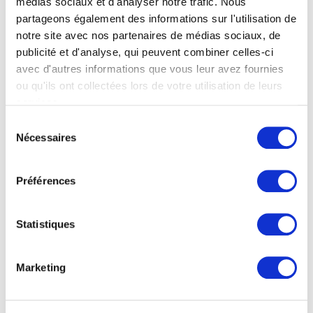
médias sociaux et d'analyser notre trafic. Nous
6000 bars pour découper tout type de
matériaux
,
partageons également des informations sur l'utilisation de
notre site avec nos partenaires de médias sociaux, de
à plat ou en 3D.
publicité et d'analyse, qui peuvent combiner celles-ci
avec d'autres informations que vous leur avez fournies
ou qu'ils ont collectées lors de votre utilisation de leurs
En savoir plus sur la découpe jet d'eau
services.
Sélection
Nécessaires
du
Pour en savoir plus concernant les
consentement
caractéristiques techniques, les dimensions,
Préférences
et nos capacités, consultez notre page
dédiée au
jet d’eau
des pièces métalliques.
Statistiques
Marketing
Organisé autour de 5 sites de production, le Groupe