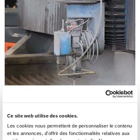
Ce site web utilise des cookies.
00:08
00:19
Les cookies nous permettent de personnaliser le contenu
et les annonces, d'offrir des fonctionnalités relatives aux
Notre
machine de découpe jet d’eau
atteint les