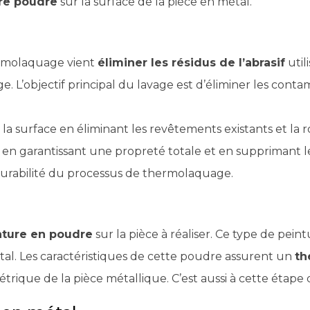
re poudre
sur la surface de la pièce en métal.
ermolaquage vient
éliminer les résidus de l’abrasif
util
ge. L’objectif principal du lavage est d’éliminer les cont
la surface en éliminant les revêtements existants et la r
 en garantissant une propreté totale et en supprimant le
a durabilité du processus de thermolaquage.
inture en poudre
sur la pièce à réaliser. Ce type de pein
tal. Les caractéristiques de cette poudre assurent un
th
trique de la pièce métallique. C’est aussi à cette étape q