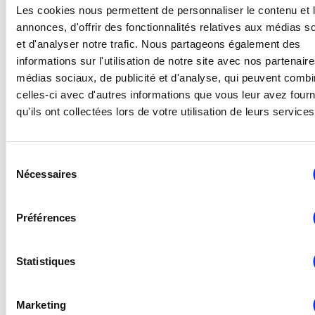
Les cookies nous permettent de personnaliser le contenu et 
2. Splitterbildung beim Stanzen
annonces, d'offrir des fonctionnalités relatives aux médias s
et d'analyser notre trafic. Nous partageons également des
Wenn die Kontur eines Werkstücks mit der
informations sur l'utilisation de notre site avec nos partenair
Nibbeltechnik geschnitten wird, hinterlässt der
médias sociaux, de publicité et d'analyse, qui peuvent combi
celles-ci avec d'autres informations que vous leur avez four
Stanzkopf kleine Splitter an der Schnittkante. Diese
qu'ils ont collectées lors de votre utilisation de leurs services
Splitter lassen sich mit einem
Entgratungswerkzeug, das in die Stanzmaschine
Sélection
integriert werden kann, leicht entfernen. Die Kante
Nécessaires
du
des Werkstücks wird dann glatt, was die
consentement
Handhabung erleichtert.
Préférences
3. Bei großformatigen Teilen
kann es zu Verformungen
Statistiques
kommen.
Marketing
Wenn man großformatige Teile mit vielen Löchern