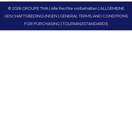
© 2026 GROUPE TMA | Alle Rechte vorbehalten
ALLGEMEINE
GESCHÄFTSBEDINGUNGEN
GENERAL TERMS AND CONDITIONS
FOR PURCHASING
TOLERANZSTANDARDS