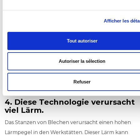
stanzt, neigt das Material dazu, sich an einigen
Stellen zu verformen. Nach dem
Stanzen
kann das
Afficher les déta
Material planiert und wieder in seine ursprüngliche
Ebenheit gebracht werden. Wie bereits weiter oben
Tout autoriser
in diesem Artikel erwähnt, können Matrizen für
integriertes Planieren diese Unebenheiten
Autoriser la sélection
vermeiden, indem sie die Verformung, die bei der
Bearbeitung mit dem Stanzkopf entsteht,
Refuser
ausgleicht.
4. Diese Technologie verursacht
viel Lärm.
Das Stanzen von Blechen verursacht einen hohen
Lärmpegel in den Werkstätten. Dieser Lärm kann