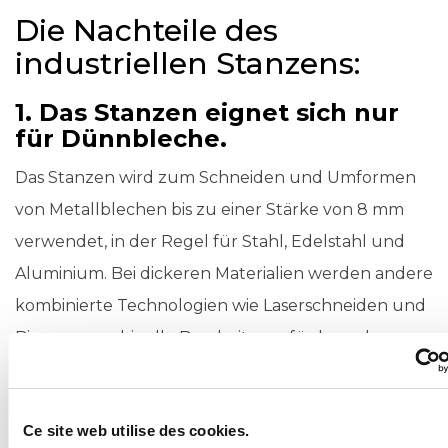
Die Nachteile des
industriellen Stanzens:
1. Das Stanzen eignet sich nur
für Dünnbleche.
Das Stanzen wird zum Schneiden und Umformen
von Metallblechen bis zu einer Stärke von 8 mm
verwendet, in der Regel für Stahl, Edelstahl und
Aluminium. Bei dickeren Materialien werden andere
kombinierte Technologien wie Laserschneiden und
Biegen, maschinelle Bearbeitung, für komplexe
Teile auch das Gießen bevorzugt. Die Verwendung
des Stanzens beschränkt sich also auf dünne Teile
Ce site web utilise des cookies.
aus Metall oder anderen Materialien.