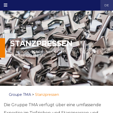
DE
STANZPRESSEN
L'EMBOUTISSAGE INDUSTRIEL ET LA DÉCOUPE SUR
PRESSE DU MÉTAL
Groupe TMA
>
Stanzpressen
Die Gruppe TMA verfügt über eine umfassende
Expertise im Tiefziehen und Stanzpressen und