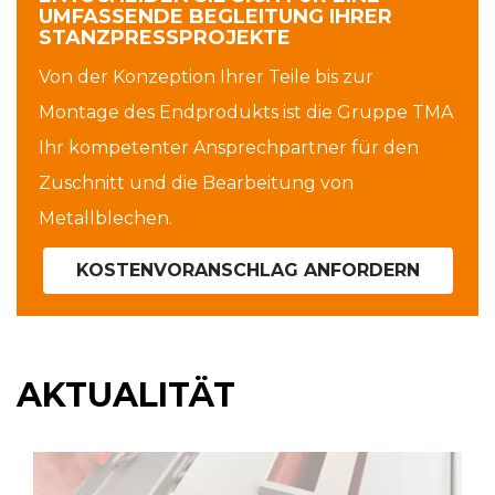
UMFASSENDE BEGLEITUNG IHRER
STANZPRESSPROJEKTE
Von der Konzeption Ihrer Teile bis zur
Montage des Endprodukts ist die Gruppe TMA
Ihr kompetenter Ansprechpartner für den
Zuschnitt und die Bearbeitung von
Metallblechen.
KOSTENVORANSCHLAG ANFORDERN
AKTUALITÄT