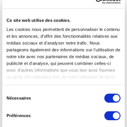
Ce site web utilise des cookies.
ERGÄNZENDE LEISTUNGEN ZUM
STANZPRESSEN VON ALUMINIUM,
Les cookies nous permettent de personnaliser le contenu
STAHL UND EDELSTAHL
et les annonces, d'offrir des fonctionnalités relatives aux
médias sociaux et d'analyser notre trafic. Nous
Ergänzend zum Stanzpressen bietet die Gruppe
partageons également des informations sur l'utilisation de
TMA folgende Leistungen an: Vernieten, Crimpen,
notre site avec nos partenaires de médias sociaux, de
publicité et d'analyse, qui peuvent combiner celles-ci
Schweißen, Trowalisieren, Gewindebohren,
avec d'autres informations que vous leur avez fournies
Oberflächenbehandlung und Montage Ihrer
ou qu'ils ont collectées lors de votre utilisation de leurs
Metallteile.
services.
Sélection
Nécessaires
du
consentement
Préférences