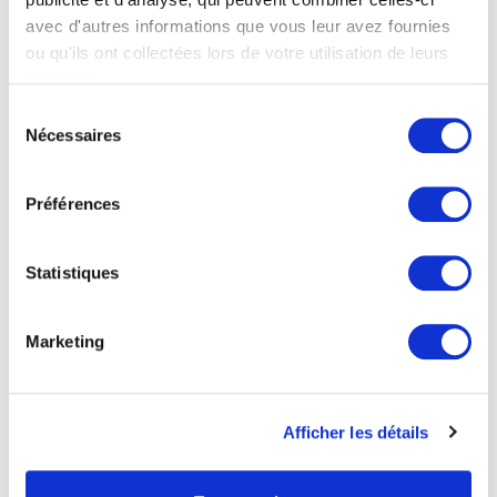
ENTSCHEIDEN?
avec d'autres informations que vous leur avez fournies
ou qu'ils ont collectées lors de votre utilisation de leurs
Innovation & Investition
services.
WEITERLESEN
Sélection
Nécessaires
du
consentement
Préférences
Statistiques
Marketing
NEUES ANGEBOT DER TMA GRUPPE:
PLASMASCHNEIDEN
Afficher les détails
Innovation & Investition