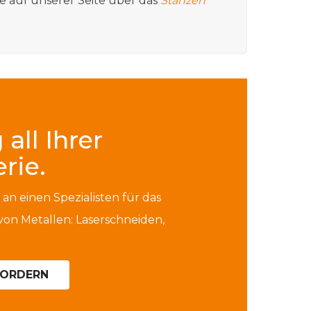
 auf unserer Seite über das
Stanzen
all Ihrer
erie.
 an einen Spezialisten für das
von Metallen: Laserschneiden,
FORDERN