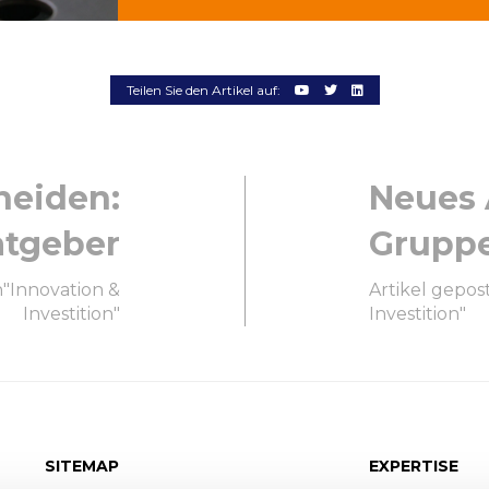
Teilen Sie den Artikel auf:
neiden:
Neues 
atgeber
Gruppe
n"Innovation &
Artikel gepos
Investition"
Investition"
SITEMAP
EXPERTISE