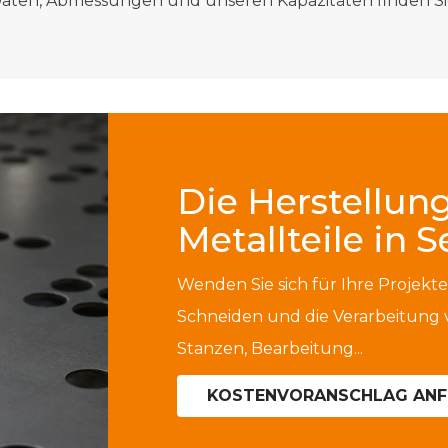
aten, Abmessungen und unseren Kapazitäten finden Sie
Die Herstellung 
Metallteile in S
Wenden Sie sich für Ihre Projekte
Schneiden und die Verarbeitung 
Stanzen, Bearbeitung...
KOSTENVORANSCHLAG AN